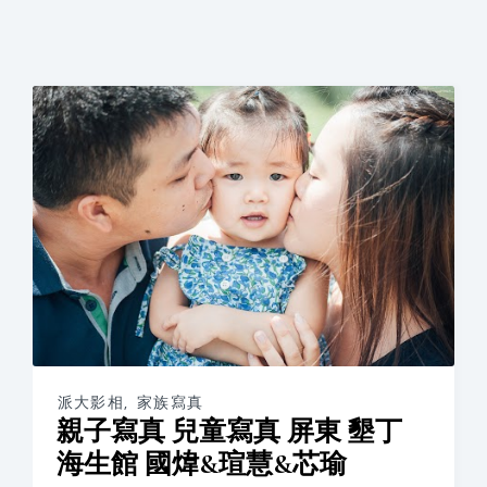
派大影相
,
家族寫真
親子寫真 兒童寫真 屏東 墾丁
海生館 國煒&瑄慧&芯瑜