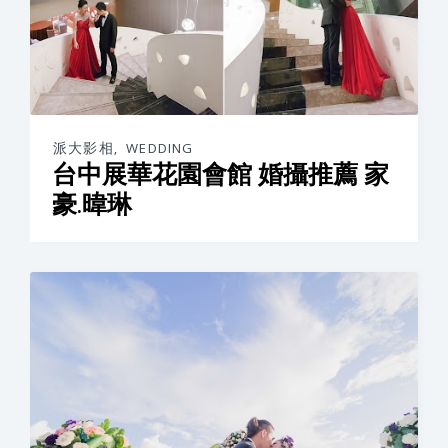
派大影相
,
WEDDING
台中展華花園會館 婚攝推薦 家
豪.暐琳