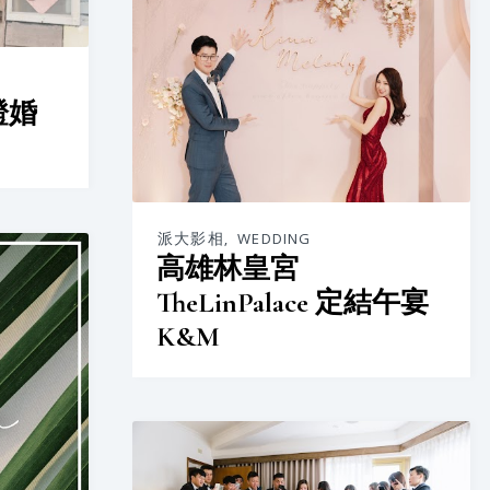
證婚
派大影相
,
WEDDING
高雄林皇宮
TheLinPalace 定結午宴
K&M