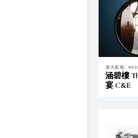
派大影相
,
WED
涵碧樓 Th
宴 C&E