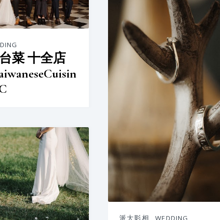
DING
台菜 十全店
iwaneseCuisin
C
派大影相
,
WEDDING