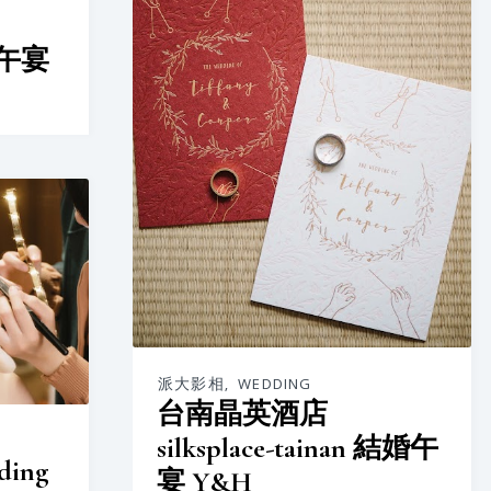
定結午宴
派大影相
,
WEDDING
台南晶英酒店
silksplace-tainan 結婚午
ding
宴 Y&H