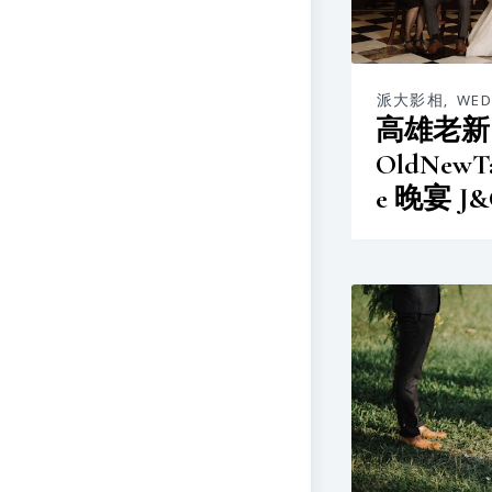
派大影相
,
WED
高雄老新
OldNewTa
e 晚宴 J&