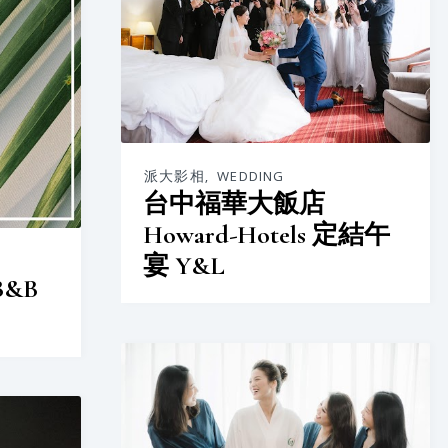
派大影相
,
WEDDING
台中福華大飯店
Howard-Hotels 定結午
宴 Y&L
B&B