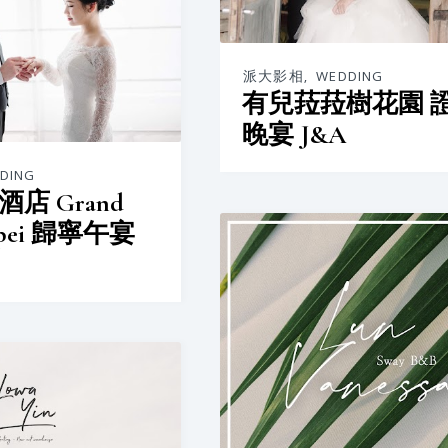
派大影相
,
WEDDING
有兒菈菈樹花園 
晚宴 J&A
DING
店 Grand
aipei 歸寧午宴