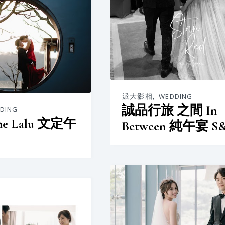
派大影相
,
WEDDING
誠品行旅 之間 In
DING
e Lalu 文定午
Between 純午宴 S