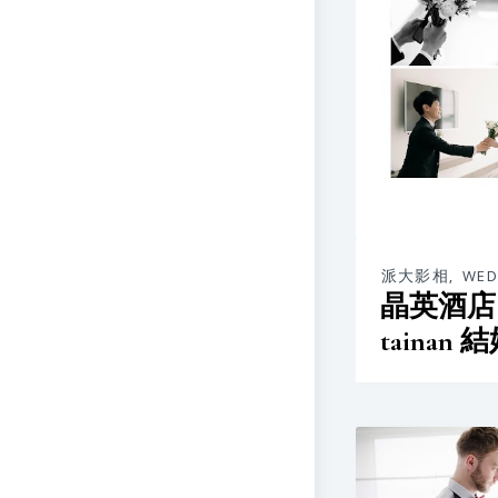
派大影相
,
WED
晶英酒店 si
tainan