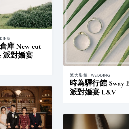
DING
庫 New cut
use 派對婚宴
派大影相
,
WEDDING
時為驛行館 Sway 
派對婚宴 L&V