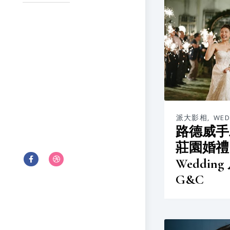
派大影相
,
WED
路德威手
莊園婚禮 L
Weddi
G&C