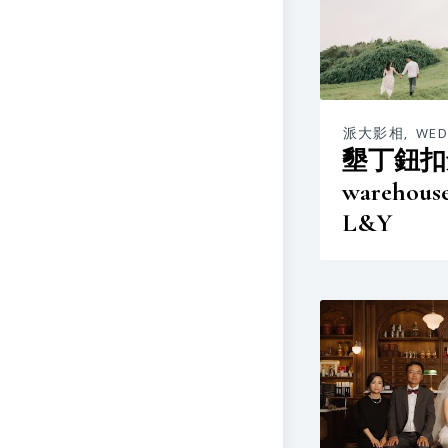
派大影相
,
WED
墾丁鈕扣倉
wareho
L&Y