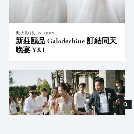
派大影相
,
WEDDING
新莊頤品 Galadechine 訂結同天
晚宴 Y&I