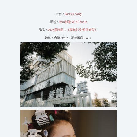
攝影：
Patrick Yang
動態：
Win影像-WIN Studio
造型：
diva愛時尚～｛專業彩妝/整體造型｝
地點：台灣, 台中（萊特薇庭1945）