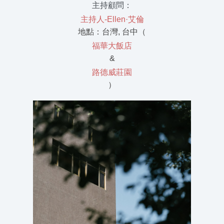
主持顧問：
主持人-Ellen·艾倫
地點：台灣, 台中（
福華大飯店
&
路德威莊園
）