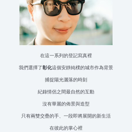
在這一系列的登記寫真裡
我們選擇了
彰化
這個安靜純樸的城市作為背景
捕捉陽光灑落的時刻
紀錄情侶之間最自然的互動
沒有華麗的佈景與造型
只有兩雙交疊的手、一段即將展開的新生活
在彼此的掌心裡