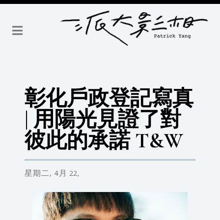
彰化戶政登記寫真
| 用陽光見證了對
彼此的承諾 T&W
星期二,
4月
22,