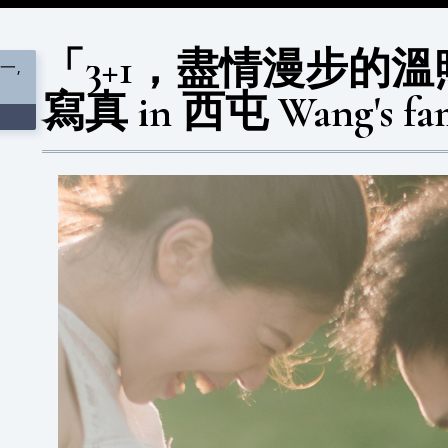
「3+1，盡情漫步的
一,
寫真 in 西屯 Wang's fam