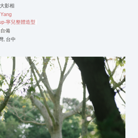
派大影相
 Yang
keup-寧兒整體造型
：自備
, 台中