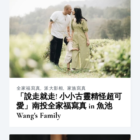
全家福寫真
,
派大影相
,
家族寫真
「說走就走! 小小古靈精怪超可
愛」南投全家福寫真 in 魚池
Wang's Family